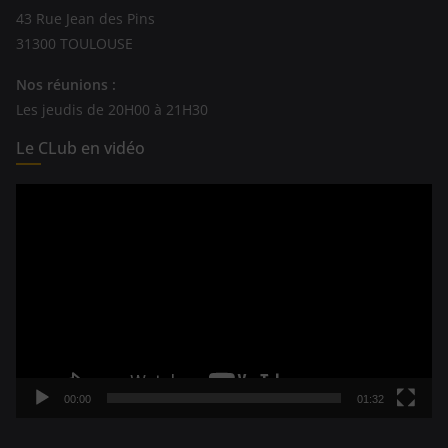
43 Rue Jean des Pins
31300 TOULOUSE
Nos réunions :
Les jeudis de 20H00 à 21H30
Le CLub en vidéo
Lecteur
vidéo
00:00
01:32