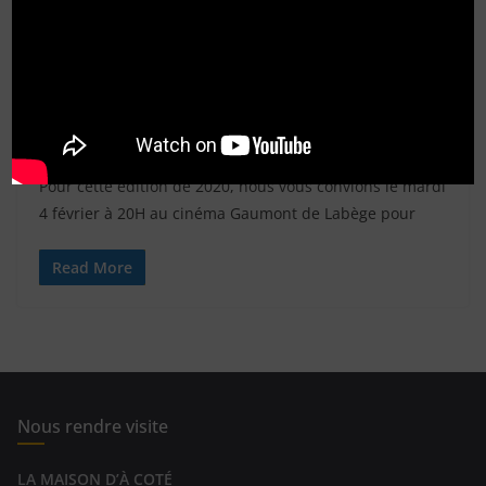
ACTIONS
1 janvier 2020
adminrotary
Espoir en Tête 2020
Pour cette édition de 2020, nous vous convions le mardi
4 février à 20H au cinéma Gaumont de Labège pour
Read More
Nous rendre visite
LA MAISON D’À COTÉ