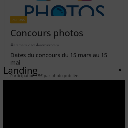
ACTIONS
Concours photos
18 mars 2021
adminrotary
Dates du concours du 15 mars au 15
mai
Landing
×
Participation : 5€ par photo publiée.
Le règlement du concours est accessible ici
Je clique ici pour
participer
Les photos seront sélectionnées par les internautes et