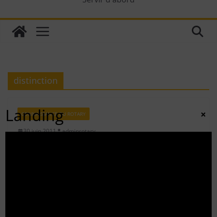
distinction
Landing
×
CONNAISSANCE DU ROTARY
30 juin 2011
adminrotary
Qu’est-ce qu’un PHF (Paul Harris
Fellow) ?
C’est tout simplement une distinction rotarienne
comme nous pouvons le deviner à la lecture. En effet, le
titre de fellow