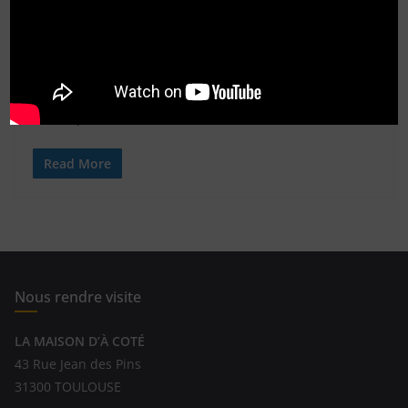
Existe-t-il des liens directs entre
le Rotary et les Francs-maçons ?
Question croustillante s’il en est ! Existe-t-il des liens
directs entre le Rotary et le Francs-maçons? Plaisanterie
mise à part,
Read More
Nous rendre visite
LA MAISON D’À COTÉ
43 Rue Jean des Pins
31300 TOULOUSE