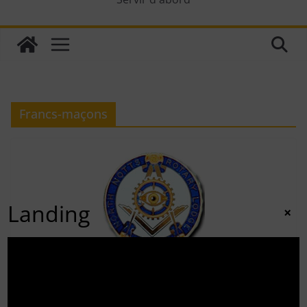
Francs-maçons
Landing
×
CONNAISSANCE DU ROTARY
30 juin 2011
adminrotary