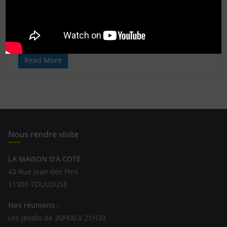
Paul Harris (1868-1947), avocat, est considéré comme le
fondateur du Rotary International.Il a créé en 1905 le
premier Rotary Club
Read More
Nous rendre visite
LA MAISON D’À COTÉ
43 Rue Jean des Pins
31300 TOULOUSE
Nos réunions :
Les jeudis de 20H00 à 21H30