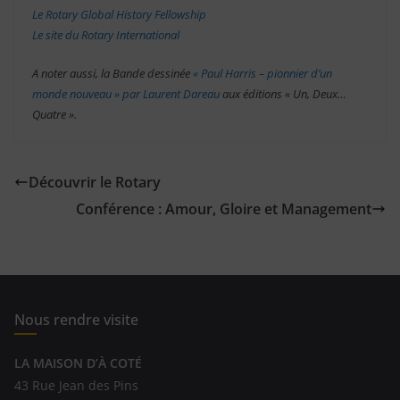
Le Rotary Global History Fellowship
Le site du Rotary International
A noter aussi, la Bande dessinée
« Paul Harris – pionnier d’un
monde nouveau » par Laurent Dareau
aux éditions « Un, Deux…
Quatre ».
Découvrir le Rotary
Conférence : Amour, Gloire et Management
Nous rendre visite
LA MAISON D’À COTÉ
43 Rue Jean des Pins