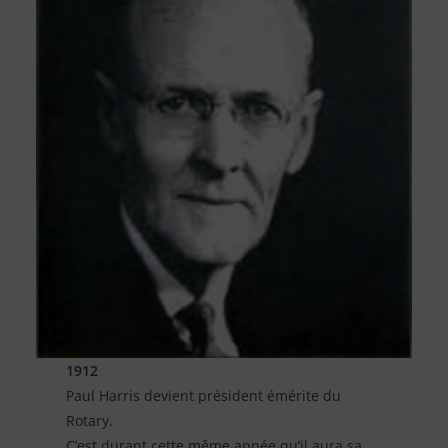
1912
Paul Harris devient président émérite du
Rotary.
C’est durant cette même année qu’il aura sa