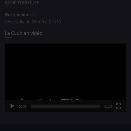
31300 TOULOUSE
Nos réunions :
Les jeudis de 20H00 à 21H30
Le CLub en vidéo
Lecteur
vidéo
00:00
01:32