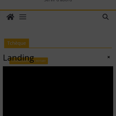
Tchèque
Landing
×
CONNAISSANCE DU ROTARY
29 mars 2010
adminrotary
Le critère des 4 questions
Le « Critère des 4 questions », au Rotary, traduit de
l’anglais « The Four-Way Test » correspond à une
déclaration d’éthique