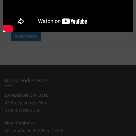
Paul Harris (1868-1947), avocat, est considéré comme le
fondateur du Rotary International.Il a créé en 1905 le
premier Rotary Club
Read More
Nous rendre visite
LA MAISON D’À COTÉ
43 Rue Jean des Pins
31300 TOULOUSE
Nos réunions :
Les jeudis de 20H00 à 21H30