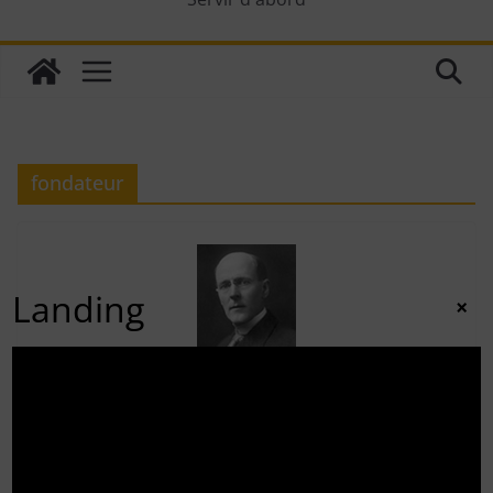
fondateur
Landing
×
CONNAISSANCE DU ROTARY
3 septembre 2011
adminrotary
Paul Harris