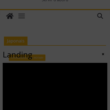
Japonais
Landing
×
CONNAISSANCE DU ROTARY
29 mars 2010
adminrotary
Le critère des 4 questions
Le « Critère des 4 questions », au Rotary, traduit de
l’anglais « The Four-Way Test » correspond à une
déclaration d’éthique